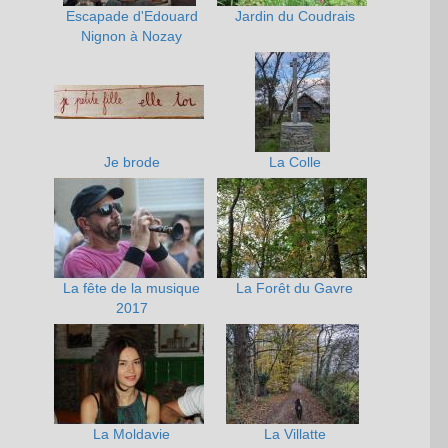
Escapade d'Edouard
Jardin du Coudrais
Nignon à Nozay
Je brode
La Colle
La fête de la musique
La Forêt du Gavre
2017
La Moldavie
La Villatte