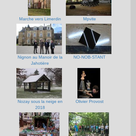
Marche vers Limerdin
Mpvite
Nignon au Manoir de la
NO-NOB-STANT
Jahotière
Nozay sous la neige en
Olivier Provost
2018