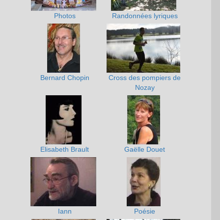
Photos
Randonnées lyriques
Bernard Chopin
Cross des pompiers de
Nozay
Elisabeth Brault
Gaëlle Douet
Iann
Poésie