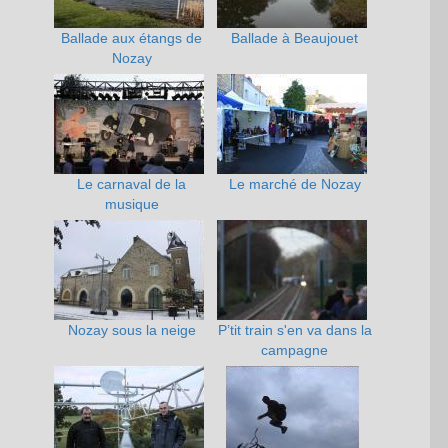
Ballade aux étangs de
Ballade à Beaujouet
Nozay
Le carnaval de la
Le marché de Nozay
musique
Nozay sous la neige
P’tit train s'en va dans la
campagne