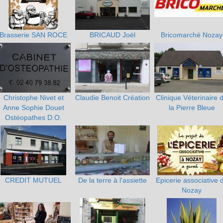
Brasserie SAN ROCE
BRICAUD Joël
Bricomarché Nozay
Christophe Nivet et
Claudie Benoit Création
Clinique Véterinaire 
Anne Sophie Douet
la Pierre Bleue
Ostéopathes D.O.
CREDIT MUTUEL
De la terre à l'assiette
Epicerie associative 
Nozay