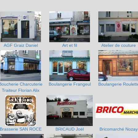
AGF Graiz Daniel
Art et fil
Atelier de couture
Boucherie Charcuterie
Boulangerie Frangeul
Boulangerie Roulett
Traiteur Florian Alix
Brasserie SAN ROCE
BRICAUD Joël
Bricomarché Nozay