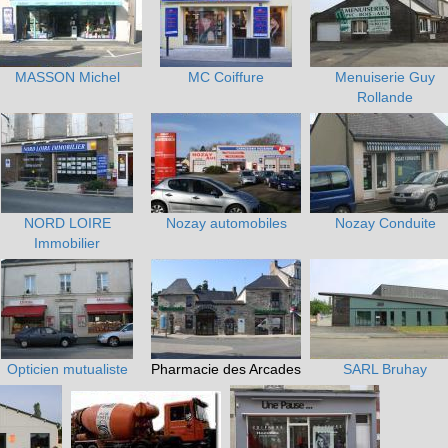
MASSON Michel
MC Coiffure
Menuiserie Guy
Rollande
NORD LOIRE
Nozay automobiles
Nozay Conduite
Immobilier
Opticien mutualiste
Pharmacie des Arcades
SARL Bruhay