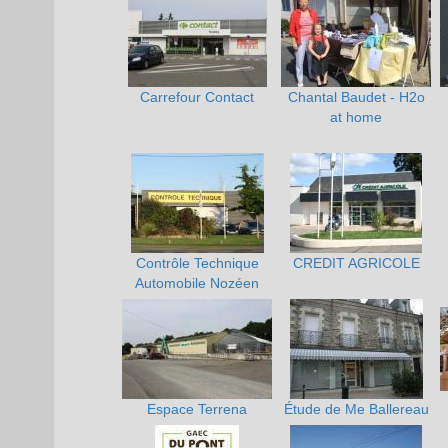
Carrefour Contact
Chantal Baudet - H2o
at home
Contrôle Technique
CREDIT AGRICOLE
Automobile Nozéen
Espace Terrena
Étude de Me Ballereau