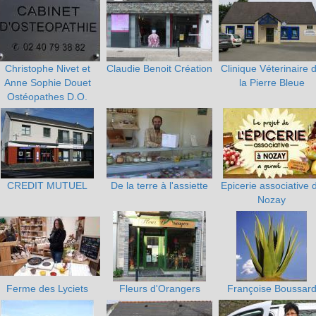
Christophe Nivet et
Claudie Benoit Création
Clinique Véterinaire 
Anne Sophie Douet
la Pierre Bleue
Ostéopathes D.O.
CREDIT MUTUEL
De la terre à l'assiette
Epicerie associative 
Nozay
Ferme des Lyciets
Fleurs d'Orangers
Françoise Boussar