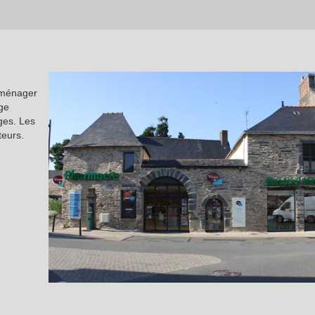
aménager
rge
ges. Les
teurs.