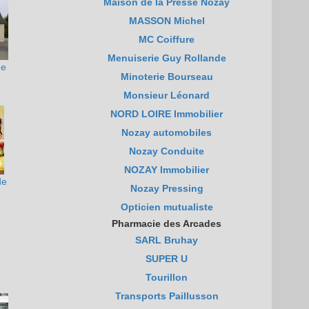
Maison de la Presse Nozay
MASSON Michel
MC Coiffure
Menuiserie Guy Rollande
de
Minoterie Bourseau
Monsieur Léonard
NORD LOIRE Immobilier
Nozay automobiles
Nozay Conduite
NOZAY Immobilier
de
Nozay Pressing
Opticien mutualiste
Pharmacie des Arcades
SARL Bruhay
SUPER U
Tourillon
d
Transports Paillusson