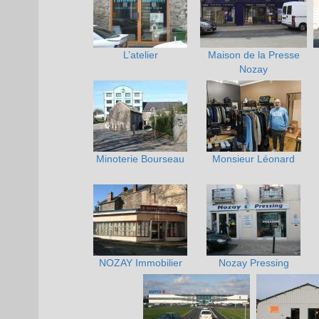
L’atelier
Maison de la Presse
Nozay
Minoterie Bourseau
Monsieur Léonard
NOZAY Immobilier
Nozay Pressing