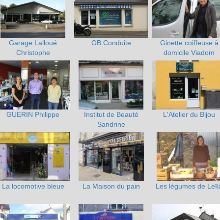
Garage Lalloué
GB Conduite
Ginette coiffeuse à
Christophe
domicile Viadom
GUERIN Philippe
Institut de Beauté
L'Atelier du Bijou
Sandrine
La locomotive bleue
La Maison du pain
Les légumes de Leïl