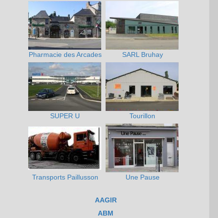
Pharmacie des Arcades
SARL Bruhay
SUPER U
Tourillon
Transports Paillusson
Une Pause
AAGIR
ABM