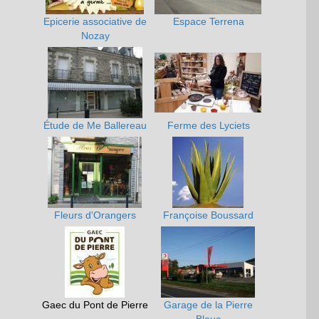
Epicerie associative de
Espace Terrena
Nozay
Étude de Me Ballereau
Ferme des Lyciets
Fleurs d'Orangers
Françoise Boussard
Gaec du Pont de Pierre
Garage de la Pierre