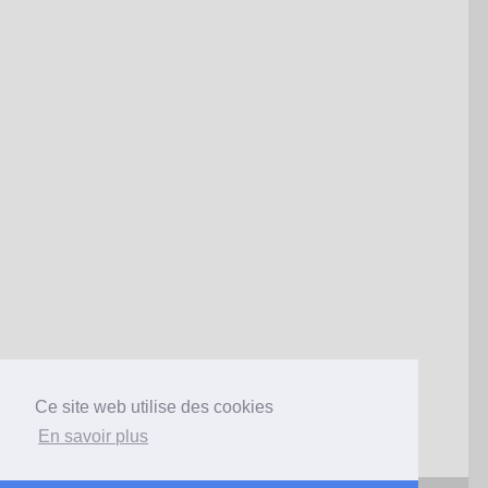
Ce site web utilise des cookies
;
En savoir plus
Accueil
Histoire
Galerie
Entreprises
Carnet d'adresses