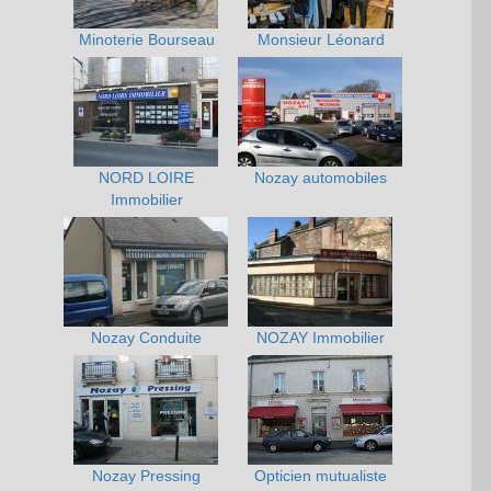
Minoterie Bourseau
Monsieur Léonard
NORD LOIRE
Nozay automobiles
Immobilier
Nozay Conduite
NOZAY Immobilier
Nozay Pressing
Opticien mutualiste