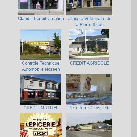
Claudie Benoit Création
Clinique Véterinaire de
la Pierre Bleue
Contrôle Technique
CREDIT AGRICOLE
Automobile Nozéen
CREDIT MUTUEL
De la terre à l'assiette