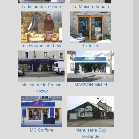
La locomotive bleue
La Maison du pain
Les légumes de Leïla
L’atelier
Maison de la Presse
MASSON Michel
Nozay
MC Coiffure
Menuiserie Guy
Rollande