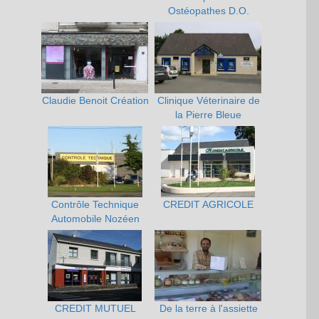
Ostéopathes D.O.
Claudie Benoit Création
Clinique Véterinaire de
la Pierre Bleue
Contrôle Technique
CREDIT AGRICOLE
Automobile Nozéen
CREDIT MUTUEL
De la terre à l'assiette