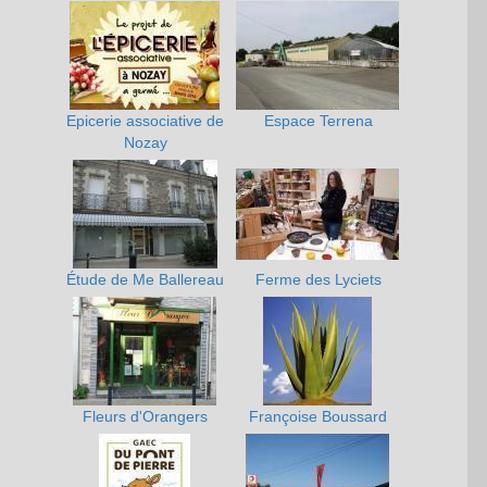
Epicerie associative de
Espace Terrena
Nozay
Étude de Me Ballereau
Ferme des Lyciets
Fleurs d'Orangers
Françoise Boussard