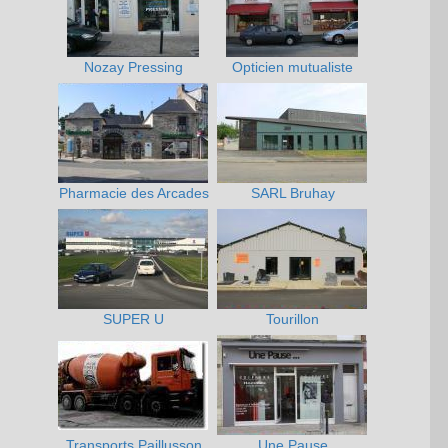
Nozay Pressing
Opticien mutualiste
Pharmacie des Arcades
SARL Bruhay
SUPER U
Tourillon
Transports Paillusson
Une Pause