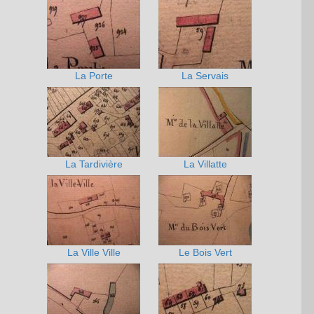
La Porte
La Servais
La Tardivière
La Villatte
La Ville Ville
Le Bois Vert