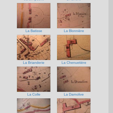
La Batisse
La Blonnière
La Brianderie
La Chenuetière
La Colle
La Damolive