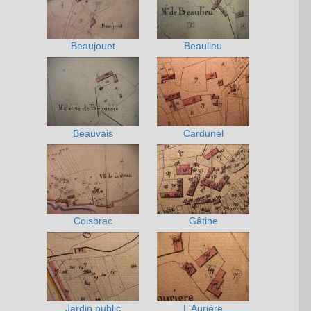
Beaujouet
Beaulieu
Beauvais
Cardunel
Coisbrac
Gâtine
Jardin public
L'Aurière