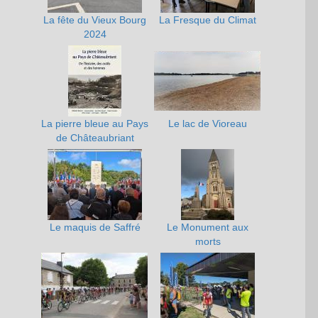
La fête du Vieux Bourg
La Fresque du Climat
2024
La pierre bleue au Pays
Le lac de Vioreau
de Châteaubriant
Le maquis de Saffré
Le Monument aux
morts