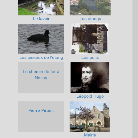
Le lavoir
Les étangs
Les oiseaux de l'étang
Les puits
Le chemin de fer à
Nozay
Léopold Hugo
Pierre Pirault
Mairie