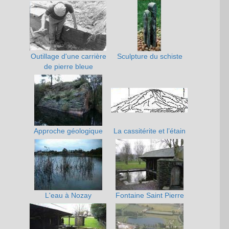
Outillage d'une carrière
Sculpture du schiste
de pierre bleue
Approche géologique
La cassitérite et l’étain
L'eau à Nozay
Fontaine Saint Pierre