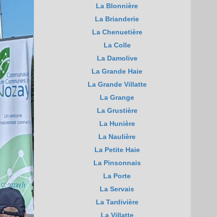
La Blonnière
La Brianderie
La Chenuetière
La Colle
La Damolive
La Grande Haie
La Grande Villatte
La Grange
La Grustière
La Hunière
La Naulière
La Petite Haie
La Pinsonnais
La Porte
La Servais
La Tardivière
La Villatte