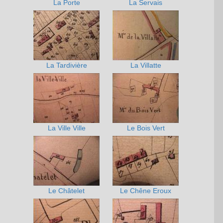
La Porte
La Servais
La Tardivière
La Villatte
La Ville Ville
Le Bois Vert
Le Châtelet
Le Chêne Eroux