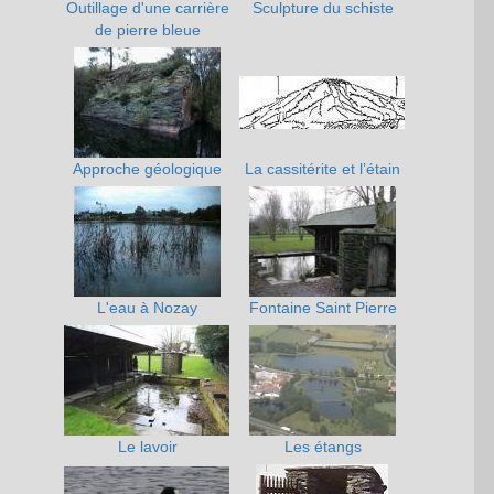
Outillage d'une carrière
Sculpture du schiste
de pierre bleue
Approche géologique
La cassitérite et l’étain
L'eau à Nozay
Fontaine Saint Pierre
Le lavoir
Les étangs