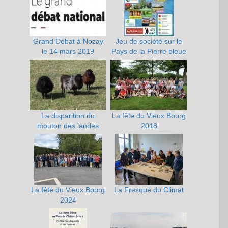
Grand Débat à Nozay
Jeu de société sur le
le 14 mars 2019
Pays de la Pierre bleue
La disparition du
La fête du Vieux Bourg
mouton des landes
2018
La fête du Vieux Bourg
La Fresque du Climat
2024