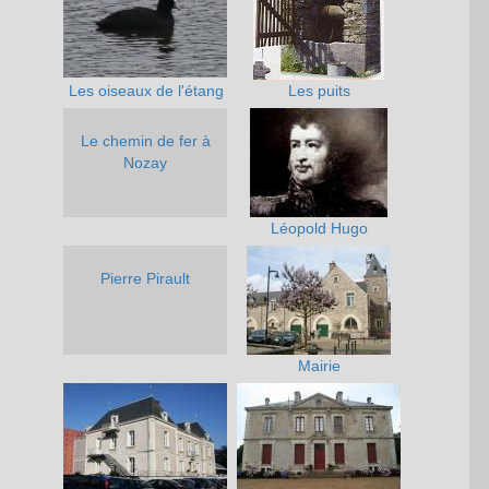
Les oiseaux de l'étang
Les puits
Le chemin de fer à
Nozay
Léopold Hugo
Pierre Pirault
Mairie