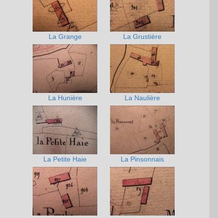
La Grange
La Grustière
La Hunière
La Naulière
La Petite Haie
La Pinsonnais