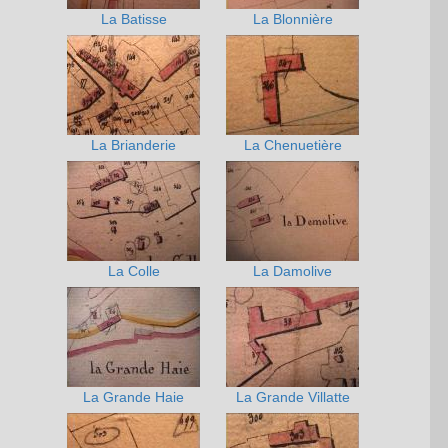
La Batisse
La Blonnière
La Brianderie
La Chenuetière
La Colle
La Damolive
La Grande Haie
La Grande Villatte