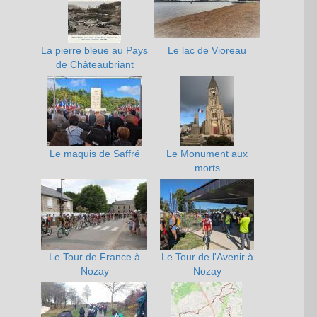
La pierre bleue au Pays
Le lac de Vioreau
de Châteaubriant
Le maquis de Saffré
Le Monument aux
morts
Le Tour de France à
Le Tour de l'Avenir à
Nozay
Nozay