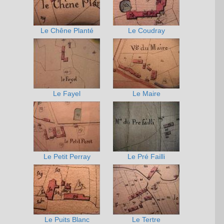
Le Chêne Planté
Le Coudray
Le Fayel
Le Maire
Le Petit Perray
Le Pré Failli
Le Puits Blanc
Le Tertre