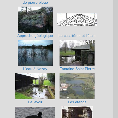
de pierre bleue
Approche géologique
La cassitérite et l’étain
L'eau à Nozay
Fontaine Saint Pierre
Le lavoir
Les étangs