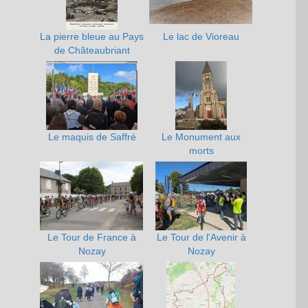
La pierre bleue au Pays
Le lac de Vioreau
de Châteaubriant
Le maquis de Saffré
Le Monument aux
morts
Le Tour de France à
Le Tour de l'Avenir à
Nozay
Nozay