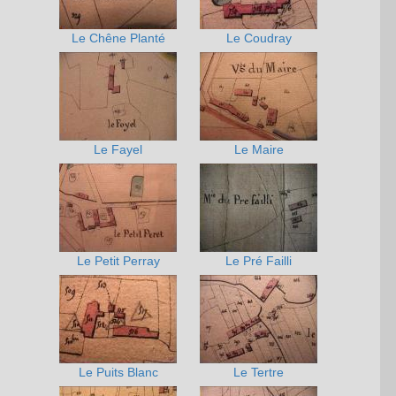
Le Chêne Planté
Le Coudray
Le Fayel
Le Maire
Le Petit Perray
Le Pré Failli
Le Puits Blanc
Le Tertre