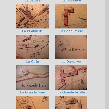
La Batisse
La Blonnière
La Brianderie
La Chenuetière
La Colle
La Damolive
La Grande Haie
La Grande Villatte