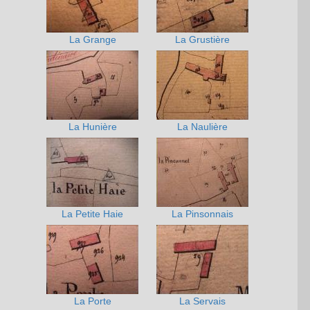
La Grange
La Grustière
La Hunière
La Naulière
La Petite Haie
La Pinsonnais
La Porte
La Servais