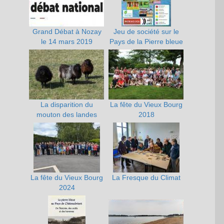
Grand Débat à Nozay
Jeu de société sur le
le 14 mars 2019
Pays de la Pierre bleue
La disparition du
La fête du Vieux Bourg
mouton des landes
2018
La fête du Vieux Bourg
La Fresque du Climat
2024