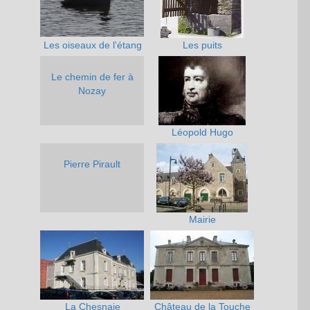
Les oiseaux de l'étang
Les puits
Le chemin de fer à
Nozay
Léopold Hugo
Pierre Pirault
Mairie
La Chesnaie
Château de la Touche