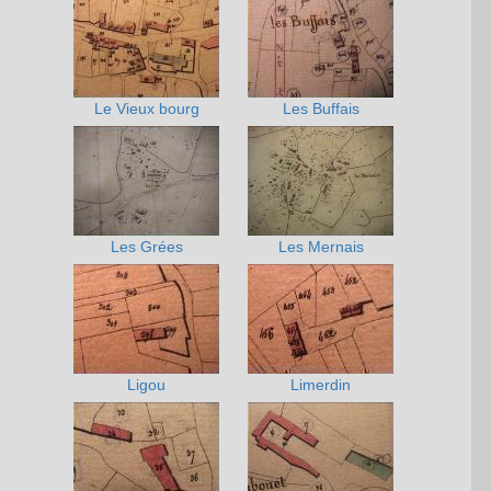
Le Vieux bourg
Les Buffais
Les Grées
Les Mernais
Ligou
Limerdin